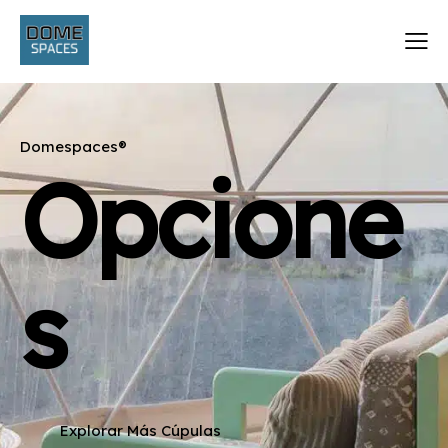
Domespaces®
Opcione
s
Explorar Más Cúpulas