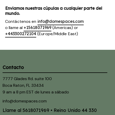
Enviamos nuestras cúpulas a cualquier parte del
mundo.
Contáctenos en
info@domespaces.com
o llame al
+15618071969
(Americas) or
+443300272104
(Europe/Middle East)
Contacto
7777 Glades Rd. suite 100
Boca Raton, FL 33434
9 am a 8 pm EST de lunes a sábado
info@domespaces.com
Llame al
5618071969
• Reino Unido
44 330