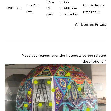
11.5 a
305 a
10 a 196
Contáctenos
DSP – XP1
82
30418 pies
pies
para precio
pies
cuadrados
All Domes Prices
Place your cursor over the hotspots to see related
descriptions *