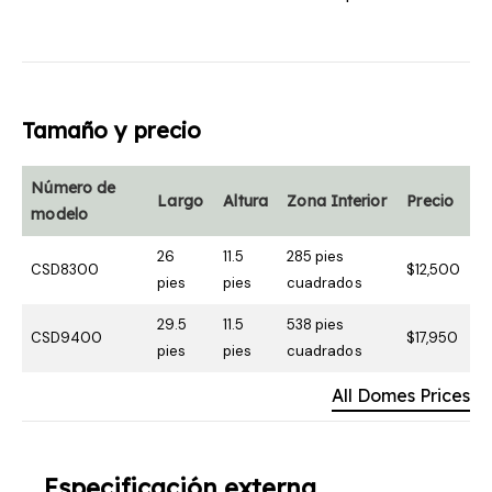
Tamaño y precio
Número de
Largo
Altura
Zona Interior
Precio
modelo
26
11.5
285 pies
CSD8300
$12,500
pies
pies
cuadrados
29.5
11.5
538 pies
CSD9400
$17,950
pies
pies
cuadrados
All Domes Prices
Especificación externa