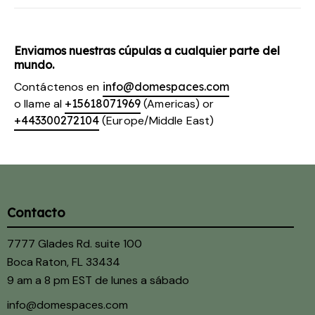
Enviamos nuestras cúpulas a cualquier parte del
mundo.
Contáctenos en
info@domespaces.com
o llame al
+15618071969
(Americas) or
+443300272104
(Europe/Middle East)
Contacto
7777 Glades Rd. suite 100
Boca Raton, FL 33434
9 am a 8 pm EST de lunes a sábado
info@domespaces.com