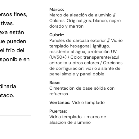
Marco:
rsos fines,
Marco de aleación de aluminio //
Colores: Original gris, blanco, negro,
tivas,
dorado y marrón
Hexa están
Cubrir:
Paneles de carcasa exterior // Vidrio
que pueden
templado hexagonal, ignífugo,
l frío del
resistente al agua, protección UV
(UV50+) / Color: transparente/azul
isponible en
antracita u otros colores / Opciones
de configuración: vidrio aislante de
panel simple y panel doble
Base:
inaria
Cimentación de base sólida con
refuerzos
ntado.
Ventanas:
Vidrio templado
Puertas:
Vidrio templado + marco de
aleación de aluminio