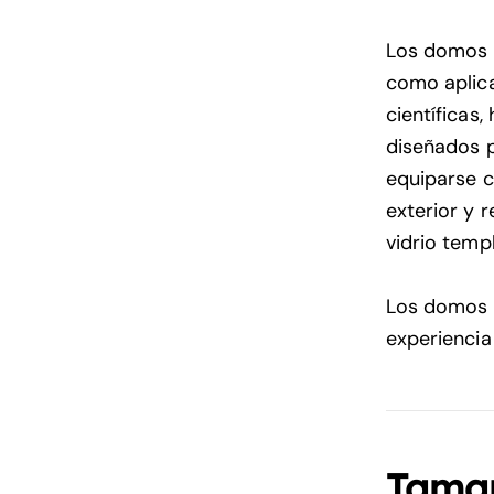
Los domos G
como aplica
científicas
diseñados p
equiparse co
exterior y 
vidrio temp
Los domos d
experiencia
Tamañ