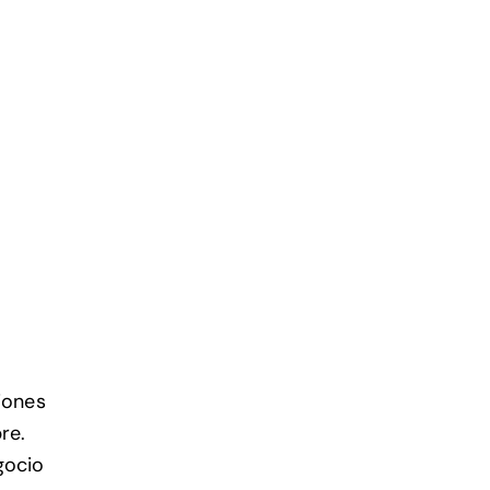
iones
re.
gocio