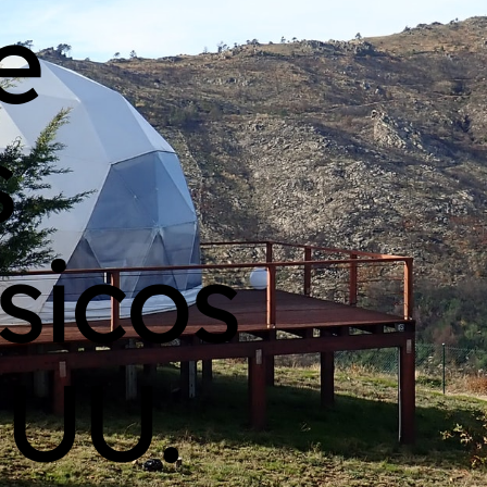
e
s
sicos
 UU.