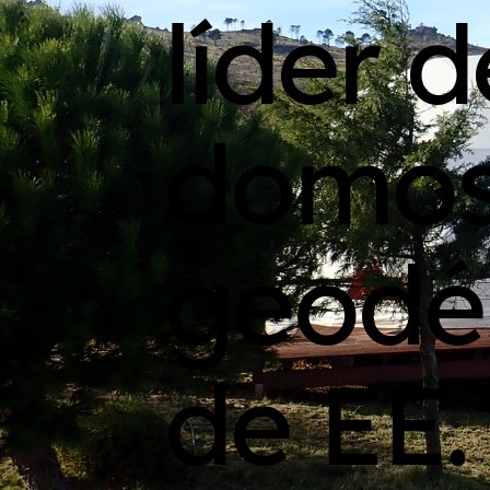
líder d
domo
geodé
de EE.